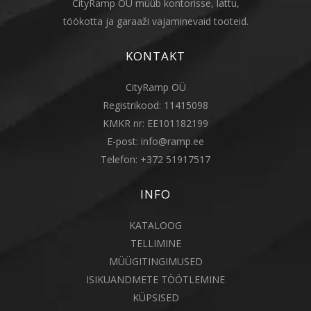
CityRamp OÜ müüb kontorisse, lattu,
töökotta ja garaaži vajaminevaid tooteid.
KONTAKT
CityRamp OÜ
Registrikood: 11415098
KMKR nr: EE101182199
E-post:
info@ramp.ee
Telefon:
+372 51917517
INFO
KATALOOG
TELLIMINE
MÜÜGITINGIMUSED
ISIKUANDMETE TÖÖTLEMINE
KÜPSISED