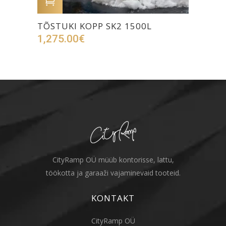
LISA OSTUKORVI
TÕSTUKI KOPP SK2 1500L
1,275.00
€
CityRamp OÜ müüb kontorisse, lattu,
töökotta ja garaaži vajaminevaid tooteid.
KONTAKT
CityRamp OÜ