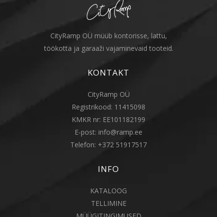
CityRamp OÜ müüb kontorisse, lattu,
töökotta ja garaaži vajaminevaid tooteid.
KONTAKT
CityRamp OÜ
Registrikood: 11415098
KMKR nr: EE101182199
E-post:
info@ramp.ee
Telefon:
+372 51917517
INFO
KATALOOG
TELLIMINE
MÜÜGITINGIMUSED