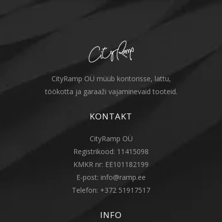
CityRamp OÜ müüb kontorisse, lattu,
töökotta ja garaaži vajaminevaid tooteid.
KONTAKT
CityRamp OÜ
Registrikood: 11415098
KMKR nr: EE101182199
E-post:
info@ramp.ee
Telefon:
+372 51917517
INFO