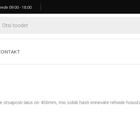
ede 09:00 - 18:00
ts
KONTAKT
le otsaposti laius on 450mm, mis sobib hästi erinevate rehvide hoiustami