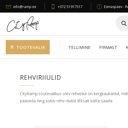
info@ramp.ee
+372 51917517
Esmaspäev - Re
Produc
search
TOOTEVALIK
TELLIMINE
FIRMAST
REHVIRIIULID
CityRamp tootevalikus olev rehviriiul on kergkaubariiul, mil
pääseda ning sobiv rehv riiulist lihtsalt kätte saada.