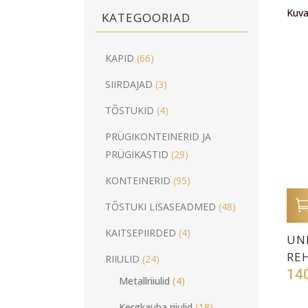
Kuva
KATEGOORIAD
KAPID
(66)
SIIRDAJAD
(3)
TÕSTUKID
(4)
PRÜGIKONTEINERID JA
PRÜGIKASTID
(29)
KONTEINERID
(95)
TÕSTUKI LISASEADMED
(48)
KAITSEPIIRDED
(4)
UNI
RE
RIIULID
(24)
14
Metallriiulid
(4)
Kergkauba riiulid
(18)