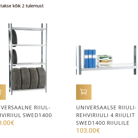
takse kõik 2 tulemust
LISA OSTUKORVI
LISA OSTUKORVI
VERSAALNE RIIUL-
UNIVERSAALSE RIIULI-
HVIRIIUL SWED1400
REHVIRIIULI 4 RIIULIT
0.00
€
SWED1400 RIIULILE
103.00
€