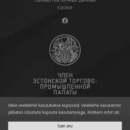
ОБРАБОТКА ЛИЧНЫХ ДАННЫХ
COOKIE
Facebook
Meie veebilehel kasutatakse küpsiseid. Veebilehe kasutamist
jätkates nõustute küpsiste kasutamisega.
Rohkem infot siit.
Copyright © 2026 ramp.ee
Sain aru