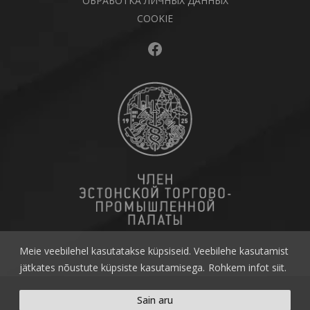
ОБРАБОТКА ЛИЧНЫХ ДАННЫХ
COOKIE
Facebook
Meie veebilehel kasutatakse küpsiseid. Veebilehe kasutamist
jätkates nõustute küpsiste kasutamisega.
Rohkem infot siit.
Copyright © 2026 ramp.ee
Sain aru