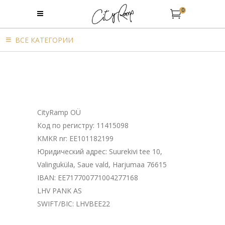
0
BСЕ КАТЕГОРИИ
CityRamp OÜ
Код по регистру: 11415098
KMKR nr: EE101182199
Юридический адрес: Suurekivi tee 10,
Valinguküla, Saue vald, Harjumaa 76615
IBAN: EE717700771004277168
LHV PANK AS
SWIFT/BIC: LHVBEE22