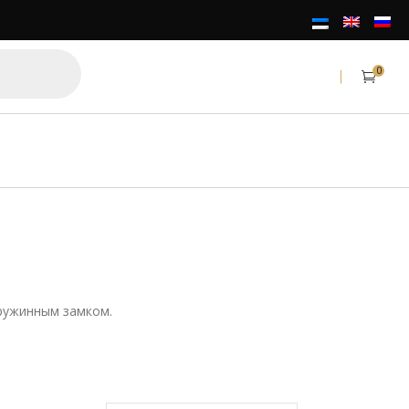
0
ружинным замком.