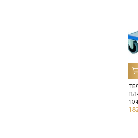
ТЕ
ПЛ
10
18