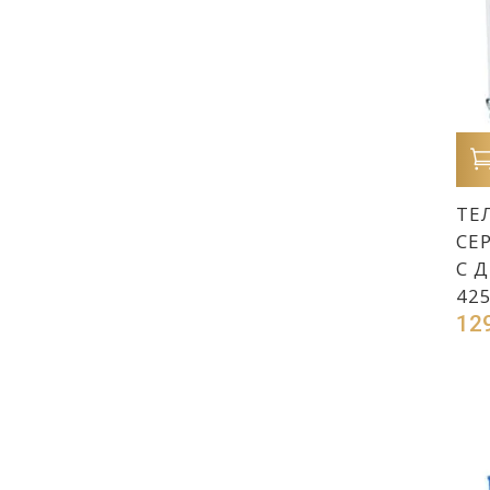
ТЕ
СЕ
С 
42
12