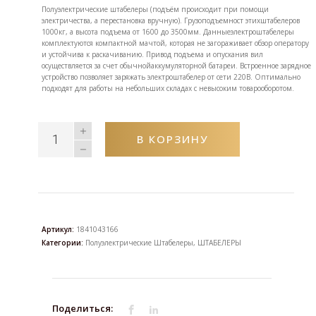
Полуэлектрические штабелеры (подъём происходит при помощи
электричества, а перестановка вручную). Грузоподъемност этихштабелеров
1000кг, а высота подъема от 1600 до 3500мм. Данныеэлектроштабелеры
комплектуются компактной мачтой, которая не загораживает обзор оператору
и устойчива к раскачиванию. Привод подъема и опускания вил
осуществляется за счет обычнойаккумуляторной батареи. Встроенное зарядное
устройство позволяет заряжать электроштабелер от сети 220В. Оптимально
подходят для работы на небольших складах с невысоким товарооборотом.
В КОРЗИНУ
Артикул:
1841043166
Категории:
Полуэлектрические Штабелеры
,
ШТАБЕЛЕРЫ
Поделиться: