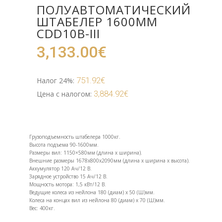
ПОЛУАВТОМАТИЧЕСКИЙ
ШТАБЕЛЕР 1600ММ
CDD10B-III
3,133.00
€
751.92
€
Налог 24%:
3,884.92
€
Цена с налогом:
Грузоподъемность штабелера 1000кг.
Высота подъема 90-1600мм.
Размеры вил: 1150×580мм (длина x ширина).
Внешние размеры 1678x800x2090мм (длина x ширина x высота).
Аккумулятор 120 Aч/12 В.
Зарядное устройство 15 Aч/12 В.
Мощность мотора: 1,5 кВт/12 В.
Ведущие колеса из нейлона 180 (диам) x 50 (Ш)мм.
Колеса на концах вил из нейлона 80 (диам) x 70 (Ш)мм.
Вес: 400кг.