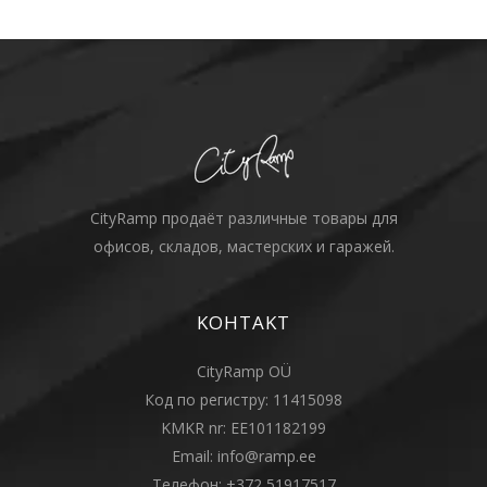
CityRamp продаёт различные товары для
офисов, складов, мастерских и гаражей.
KOHTAKT
CityRamp OÜ
Код по регистру: 11415098
KMKR nr: EE101182199
Email:
info@ramp.ee
Телефон:
+372 51917517