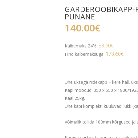
GARDEROOBIKAPP-R
PUNANE
140.00
€
33.60
€
Käibemaks 24%:
173.60
€
Hind käibemaksuga:
Ühe uksega riidekapp – kere hall, uk
Kapi mõõdud: 350 x 550 x 1830/1920
Kaal 25kg.
Ühe kapi komplekti kuuluvad: lukk (ka
Võimalik tellida 100mm kõrgused jal
Kerge konstruktsiooniga terasplekist