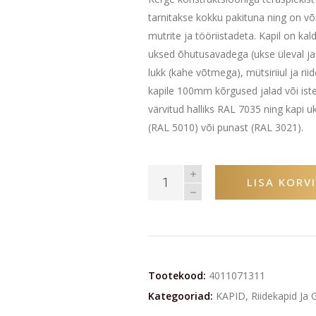
tarnitakse kokku pakituna ning on võim
mutrite ja tööriistadeta. Kapil on ka
uksed õhutusavadega (ukse üleval ja 
lukk (kahe võtmega), mütsiriiul ja rii
kapile 100mm kõrgused jalad või ist
värvitud halliks RAL 7035 ning kapi uks
(RAL 5010) või punast (RAL 3021).
LISA KORVI
Tootekood:
4011071311
Kategooriad:
KAPID
,
Riidekapid Ja