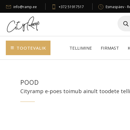
info@ramp.ee
+372 51917517
Esmaspäev - Re
Produc
search
TOOTEVALIK
TELLIMINE
FIRMAST
POOD
Cityramp e-poes toimub ainult toodete telli