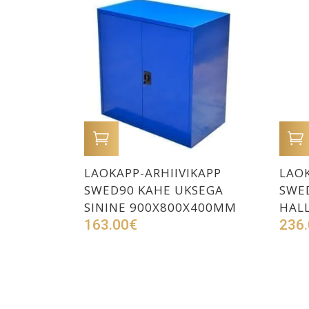
LISA OSTUKORVI
LAOKAPP-ARHIIVIKAPP
LAOK
SWED90 KAHE UKSEGA
SWE
SININE 900X800X400MM
HAL
163.00
€
236.