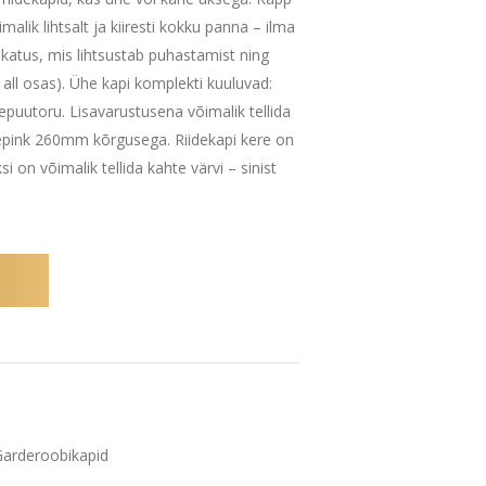
alik lihtsalt ja kiiresti kokku panna – ilma
ldkatus, mis lihtsustab puhastamist ning
all osas). Ühe kapi komplekti kuuluvad:
depuutoru. Lisavarustusena võimalik tellida
epink 260mm kõrgusega. Riidekapi kere on
i on võimalik tellida kahte värvi – sinist
 Garderoobikapid