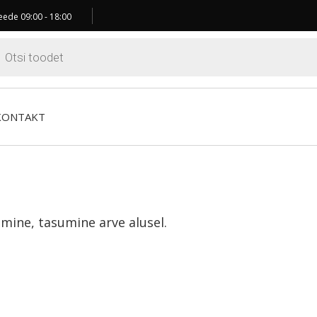
ede 09:00 - 18:00
ts
KONTAKT
mine, tasumine arve alusel.