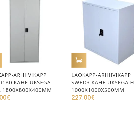
LISA OSTUKORVI
LISA OSTUKORVI
APP-ARHIIVIKAPP
LAOKAPP-ARHIIVIKAPP
D180 KAHE UKSEGA
SWED3 KAHE UKSEGA H
L 1800X800X400MM
1000X1000X500MM
00
€
227.00
€