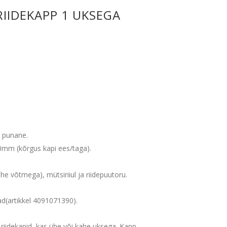
IIDEKAPP 1 UKSEGA
s punane.
mm (kõrgus kapi ees/taga).
he võtmega), mütsiriiul ja riidepuutoru.
ad(artikkel 4091071390).
 riidekapid, kas ühe või kahe uksega. Kapp