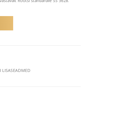
vastavalt Rootsi standardile SS 3628.
I LISASEADMED