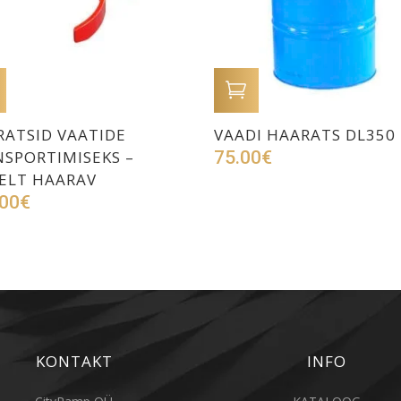
LISA OSTUKORVI
LISA OSTUKORVI
ATSID VAATIDE
VAADI HAARATS DL350
SPORTIMISEKS –
75.00
€
ELT HAARAV
00
€
KONTAKT
INFO