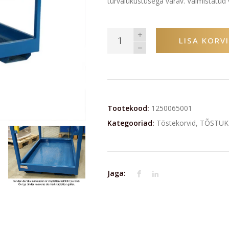
turvalukustusega värav. Valmistatud 
LISA KORVI
Tootekood:
1250065001
Kategooriad:
Tõstekorvid
,
TÕSTUK
Jaga: