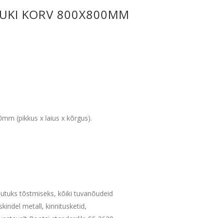
UKI KORV 800X800MM
m (pikkus x laius x kõrgus).
tuks tõstmiseks, kõiki tuvanõudeid
kindel metall, kinnitusketid,