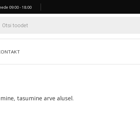
ede 09:00 - 18:00
ts
KONTAKT
mine, tasumine arve alusel.