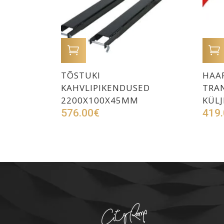
LISA OSTUKORVI
TÕSTUKI
HAAR
KAHVLIPIKENDUSED
TRAN
2200X100X45MM
KÜLJ
576.00
€
419.