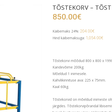
TÕSTEKORV – TÕST
850.00
€
204.00
€
Käibemaks 24%:
1,054.00
€
Hind käibemaksuga:
Tõstekorvi mõõdud 800 x 800 x 1990m
Kandevõime 200kg.
Mõeldud 1 inimesele.
Kahvlikinnituse ava: 225 x 75mm.
Kaal 60kg.
Tõstekorvid on mõeldud inimeste ohu
järgides. Tõstekorvipõrandal libisemis