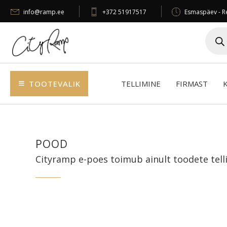
info@ramp.ee
+372 51917517
Esmaspäev - Re
Produc
search
TOOTEVALIK
TELLIMINE
FIRMAST
POOD
Cityramp e-poes toimub ainult toodete telli